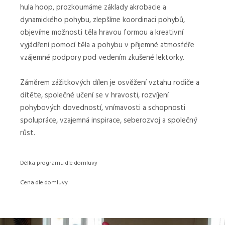
hula hoop, prozkoumáme základy akrobacie a
A
dynamického pohybu, zlepšíme koordinaci pohybů,
RŮST
objevíme možnosti těla hravou formou a kreativní
vyjádření pomocí těla a pohybu v přijemné atmosféře
vzájemné podpory pod vedením zkušené lektorky.
Záměrem zážitkových dílen je osvěžení vztahu rodiče a
dítěte, společné učení se v hravosti, rozvíjení
pohybových dovedností, vnímavosti a schopnosti
spolupráce, vzajemná inspirace, seberozvoj a společný
růst.
Délka programu dle domluvy
Cena dle domluvy