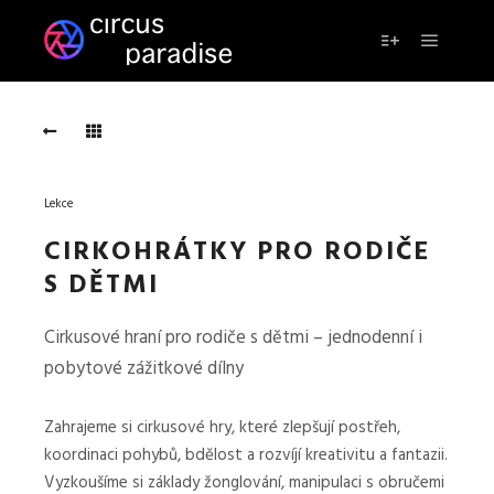
Hlavní 
Více informac
Lekce
CIRKOHRÁTKY PRO RODIČE
S DĚTMI
Cirkusové hraní pro rodiče s dětmi – jednodenní i
pobytové zážitkové dílny
Hravost
a
Zahrajeme si cirkusové hry, které zlepšují postřeh,
růst
koordinaci pohybů, bdělost a rozvíjí kreativitu a fantazii.
Vyzkoušíme si základy žonglování, manipulaci s obručemi
HRAVOST