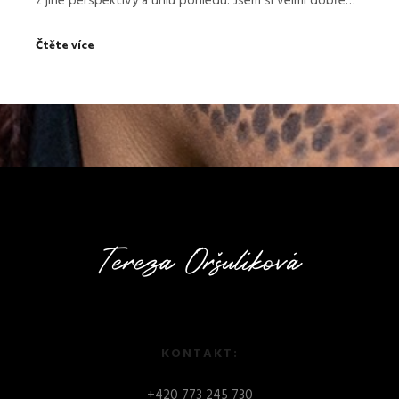
z jiné perspektivy a úhlu pohledu. Jsem si velmi dobře…
Čtěte více
KONTAKT:
+
420 773 245 730