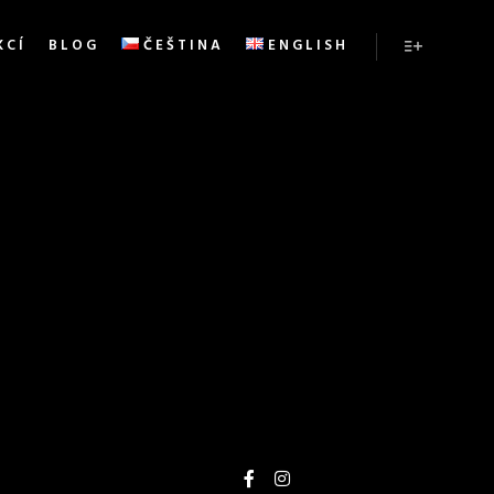
KCÍ
BLOG
ČEŠTINA
ENGLISH
Více infor