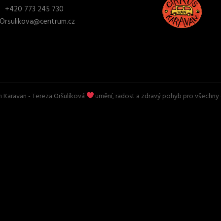
+
420 773 245 730
.Orsulikova@centrum.cz
n Karavan
- Tereza Oršulíková
umění, radost a zdravý pohyb pro všechny