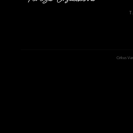
T
Cirkus Va