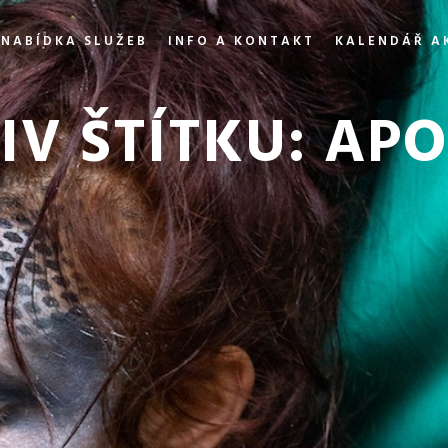
NABÍDKA SLUŽEB
INFO A KONTAKT
KALENDÁŘ A
IV ŠTÍTKU:
APO