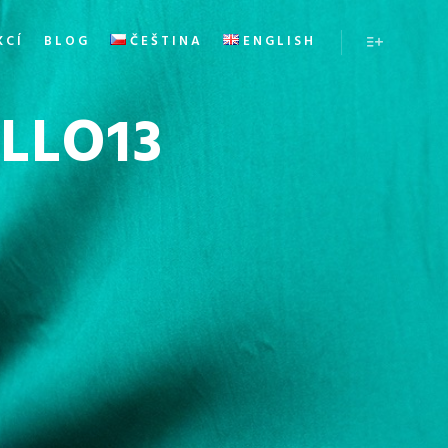
KCÍ
BLOG
ČEŠTINA
ENGLISH
Více infor
LLO13